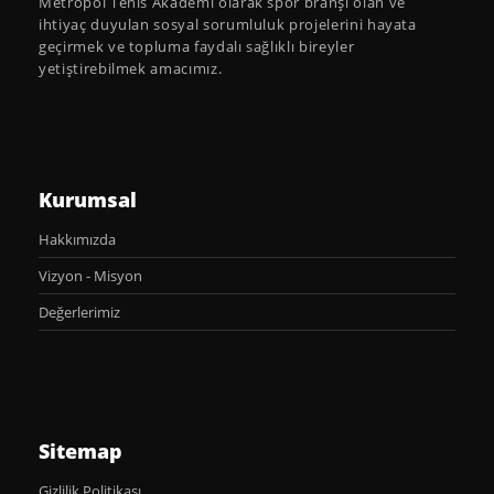
Metropol Tenis Akademi olarak spor branşı olan ve
ihtiyaç duyulan sosyal sorumluluk projelerini hayata
geçirmek ve topluma faydalı sağlıklı bireyler
yetiştirebilmek amacımız.
Kurumsal
Hakkımızda
Vizyon - Misyon
Değerlerimiz
Sitemap
Gizlilik Politikası